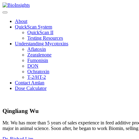
Skip
to
content
About
QuickScan System
QuickScan II
Testing Resources
Understanding Mycotoxins
Aflatoxin
Zearalenone
Fumonisin
DON
Ochratoxin
T-2/HT-2
Contact Amlan
Dose Calculator
Qingliang Wu
Mr. Wu has more than 5 years of sales experience in feed additive pro
major in animal science. Soon after, he began to work Biomin, selling
Dr. Richad Lim