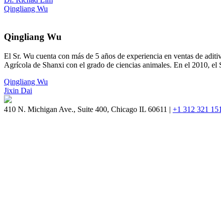
Post
Qingliang Wu
navigation
Qingliang Wu
El Sr. Wu cuenta con más de 5 años de experiencia en ventas de adit
Agrícola de Shanxi con el grado de ciencias animales. En el 2010, el
Post
Qingliang Wu
Jixin Dai
navigation
410 N. Michigan Ave., Suite 400, Chicago IL 60611 |
+1 312 321 15