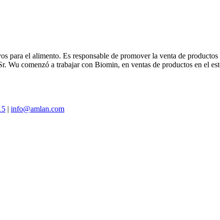
ivos para el alimento. Es responsable de promover la venta de produc
 Sr. Wu comenzó a trabajar con Biomin, en ventas de productos en el es
15
|
info@amlan.com